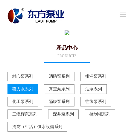
導
航
產品中心
PRODUCTS
離心泵系列
消防泵系列
排污泵系列
磁力泵系列
真空泵系列
油泵系列
化工泵系列
隔膜泵系列
往復泵系列
三螺桿泵系列
深井泵系列
控制柜系列
消防（生活）供水設備系列