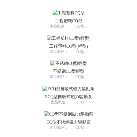
工程塑料CQ型
產品概述： CQ型...
工程塑料CQ型(輕型)
產品概述： CQ型...
不銹鋼CQ型輕型
產品概述： CQ型...
ZCQ型自吸式磁力驅動泵
產品概述： ZCQ...
CQ型不銹鋼磁力驅動泵
產品概述： CQ型...