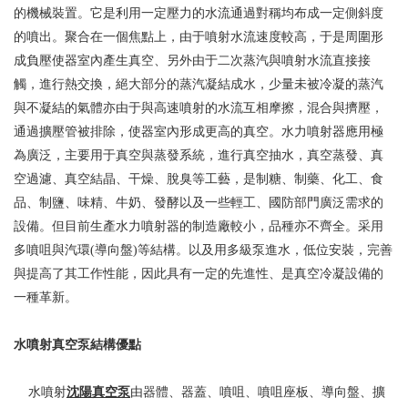
的機械裝置。它是利用一定壓力的水流通過對稱均布成一定側斜度
的噴出。聚合在一個焦點上，由于噴射水流速度較高，于是周圍形
成負壓使器室內產生真空、另外由于二次蒸汽與噴射水流直接接
觸，進行熱交換，絕大部分的蒸汽凝結成水，少量未被冷凝的蒸汽
與不凝結的氣體亦由于與高速噴射的水流互相摩擦，混合與擠壓，
通過擴壓管被排除，使器室內形成更高的真空。水力噴射器應用極
為廣泛，主要用于真空與蒸發系統，進行真空抽水，真空蒸發、真
空過濾、真空結晶、干燥、脫臭等工藝，是制糖、制藥、化工、食
品、制鹽、味精、牛奶、發酵以及一些輕工、國防部門廣泛需求的
設備。但目前生產水力噴射器的制造廠較小，品種亦不齊全。采用
多噴咀與汽環(導向盤)等結構。以及用多級泵進水，低位安裝，完善
與提高了其工作性能，因此具有一定的先進性、是真空冷凝設備的
一種革新。
水噴射真空泵結構優點
水噴射
沈陽真空泵
由器體、器蓋、噴咀、噴咀座板、導向盤、擴