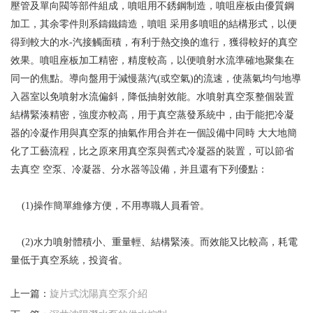
壓管及單向閥等部件組成，噴咀用不銹鋼制造，噴咀座板由優質鋼
加工，其余零件則系鑄鐵鑄造，噴咀 采用多噴咀的結構形式，以便
得到較大的水-汽接觸面積，有利于熱交換的進行，獲得較好的真空
效果。噴咀座板加工精密，精度較高，以便噴射水流準確地聚集在
同一的焦點。導向盤用于減慢蒸汽(或空氣)的流速，使蒸氣均勻地導
入器室以免噴射水流偏斜，降低抽射效能。水噴射真空泵整個裝置
結構緊湊精密，強度亦較高，用于真空蒸發系統中，由于能把冷凝
器的冷凝作用與真空泵的抽氣作用合并在一個設備中同時 大大地簡
化了工藝流程，比之原來用真空泵與舊式冷凝器的裝置，可以節省
去真空 空泵、冷凝器、分水器等設備，并且還有下列優點：
(1)
操作簡單維修方便，不用專職人員看管。
(2)
水力噴射體積小、重量輕、結構緊湊。而效能又比較高，耗電
量低于真空系統，投資省。
上一篇：
旋片式沈陽真空泵介紹