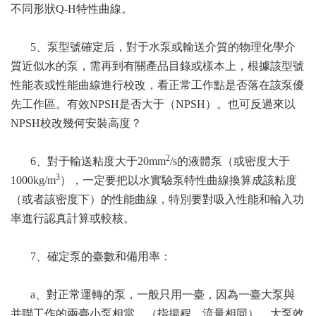
不同形狀Q-H特性曲線。
5、泵型號確定后，對于水泵或輸送介質的物理化學介
質近似水的泵，需再到有關產品目錄或樣本上，根據該型號
性能表或性能曲線進行校改，看正常工作點是否落在該泵優
先工作區。有效NPSH是否大于（NPSH）。也可反過來以
NPSH校改幾何安裝高度？
2
6、對于輸送粘度大于20mm
/s的液體泵（或密度大于
3
1000kg/m
），一定要把以水實驗泵特性曲線換算成該粘度
（或者該密度下）的性能曲線，特別要對吸入性能和輸入功
率進行認真計算或較核。
7、確定泵的臺數和備用率：
a、對正常運轉的泵，一般只用一臺，因為一臺大泵與
并聯工作的兩臺小泵相當，（指揚程、流量相同），大泵效