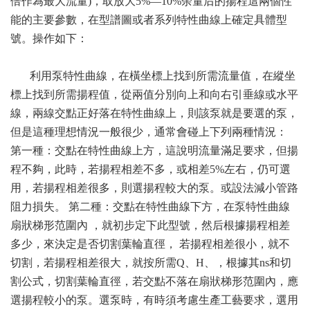
倍作為最大流量)，取放大5%—10%余量后的揚程這兩個性
能的主要參數，在型譜圖或者系列特性曲線上確定具體型
號。操作如下：
利用泵特性曲線，在橫坐標上找到所需流量值，在縱坐
標上找到所需揚程值，從兩值分別向上和向右引垂線或水平
線，兩線交點正好落在特性曲線上，則該泵就是要選的泵，
但是這種理想情況一般很少，通常會碰上下列兩種情況：
第一種：交點在特性曲線上方，這說明流量滿足要求，但揚
程不夠，此時，若揚程相差不多，或相差5%左右，仍可選
用，若揚程相差很多，則選揚程較大的泵。或設法減小管路
阻力損失。 第二種：交點在特性曲線下方，在泵特性曲線
扇狀梯形范圍內 ，就初步定下此型號，然后根據揚程相差
多少，來決定是否切割葉輪直徑， 若揚程相差很小，就不
切割，若揚程相差很大，就按所需Q、H、，根據其ns和切
割公式，切割葉輪直徑，若交點不落在扇狀梯形范圍內，應
選揚程較小的泵。選泵時，有時須考慮生產工藝要求，選用